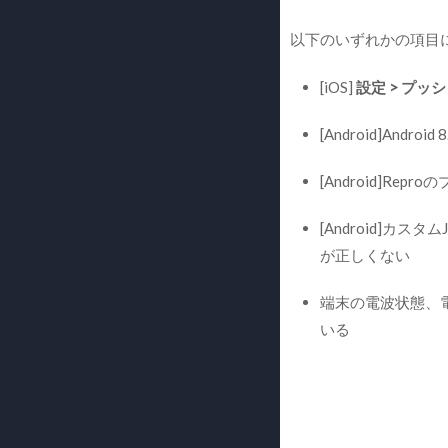
以下のいずれかの項目
[iOS]
設定 > プッ
[Android]Andro
[Android]Rep
[Android]カス
が正しくない
端末の電波状態、
いる