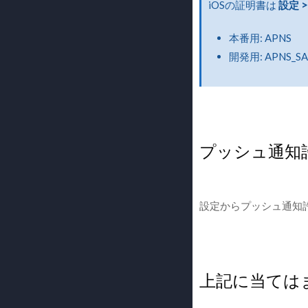
iOSの証明書は
設定 
本番用: APNS
開発用: APNS_S
プッシュ通知
設定からプッシュ通知
上記に当ては