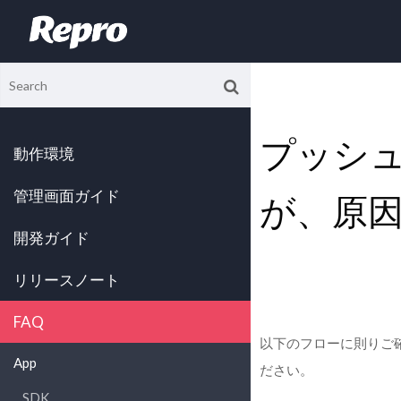
プッシ
動作環境
管理画面ガイド
が、原
開発ガイド
リリースノート
FAQ
以下のフローに則りご確
App
ださい。
SDK