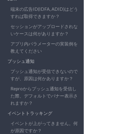
端末の広告ID(IDFA, ADID)はどう
すれば取得できますか？
セッションがアップロードされな
いケースは何がありますか？
アプリ内パラメーターの実装例を
教えてください
プッシュ通知
プッシュ通知が受信できないので
すが、原因は何かありますか？
Reproからプッシュ通知を受信し
た際、デフォルトでバナー表示さ
れますか？
イベントトラッキング
イベントが上がってきません。何
が原因ですか？