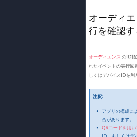
オーディエ
行を確認す
オーディエンス
のID
れたイベントの実行回数
しくはデバイスIDを
注釈
アプリの構成に
合があります。
QRコードを用
ID、もしくはデ