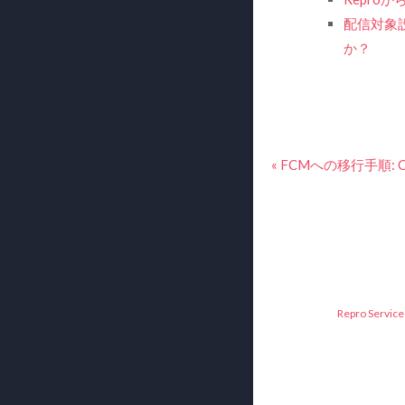
配信対象
か？
« FCMへの移行手順: Co
Repro Service 