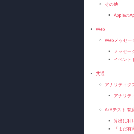
その他
Appleの
Web
Webメッセー
メッセー
イベント
共通
アナリティク
アナリテ
A/Bテスト 
算出に利
「まだ有