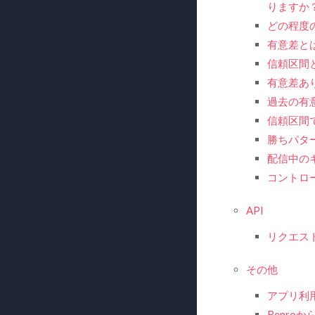
りますか
どの程度
有意差と
信頼区間
有意差あ
過去の有
信頼区間で
勝ちパタ
配信中の
コントロ
API
リクエス
その他
アプリ利
Repro