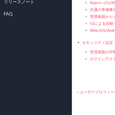
リリースノート
ReproへのL
共通の準備事
FAQ
管理画面から
S3による自動
Web/iOS/A
セキュリティ設定
管理画面のIP
ログインアク
« ユーザープロフィ