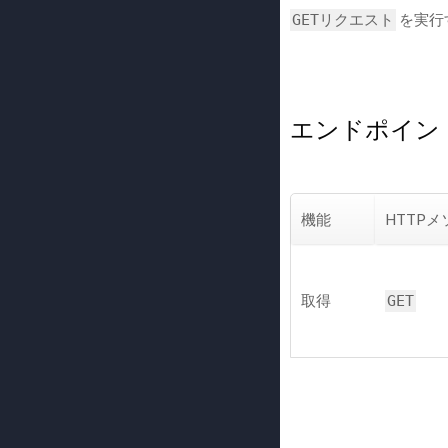
を実行
GETリクエスト
エンドポイン
機能
HTTP
取得
GET