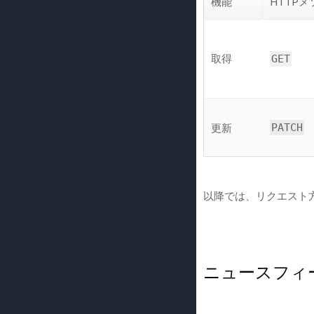
機能
HTTP
取得
GET
更新
PATCH
以降では、リクエスト
ニュースフィ