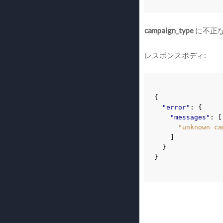
campaign_type
に不正
レスポンスボディ:
{
"error"
:
{
"messages"
:
[
"unknown ca
]
}
}