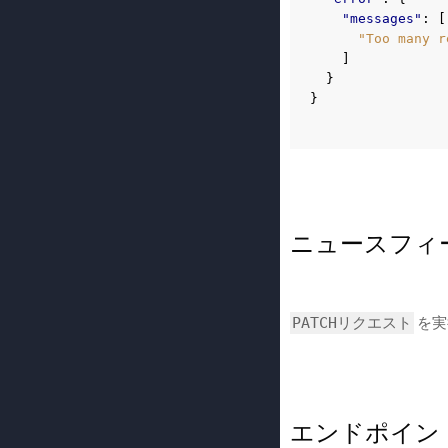
"messages"
:
[
"Too many r
]
}
}
ニュースフィ
を実
PATCHリクエスト
エンドポイン