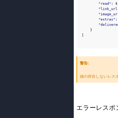
"read"
:
t
"link_url
"image_ur
"extras"
:
"delivere
}
]
警告
値の存在しないレス
エラーレスポ