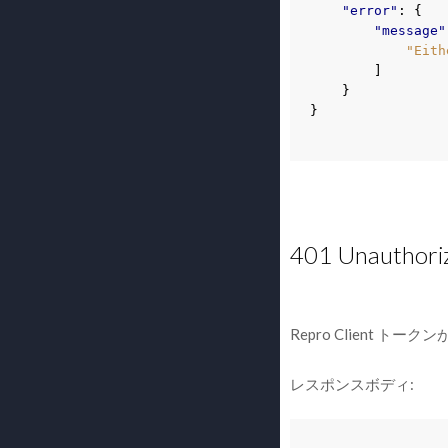
"error"
:
{
"message"
"Eith
]
}
}
401 Unauthori
Repro Client ト
レスポンスボディ: