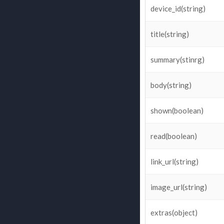
device_id(string)
title(string)
summary(stinrg)
body(string)
shown(boolean)
read(boolean)
link_url(string)
image_url(string)
extras(object)