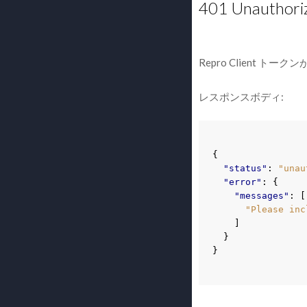
401 Unauthori
Repro Client ト
レスポンスボディ:
{
"status"
:
"unau
"error"
:
{
"messages"
:
[
"Please inc
]
}
}