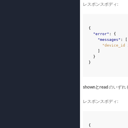
レスポンスボディ:
{
"error"
:
{
"messages"
:
[
"device_id 
]
}
}
shownとread
のいずれ
レスポンスボディ:
{