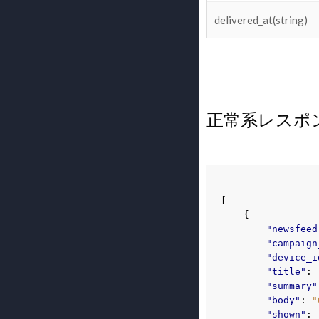
delivered_at(string)
正常系レスポ
[
{
"newsfeed
"campaign
"device_i
"title"
:
"summary"
"body"
:
"
"shown"
: