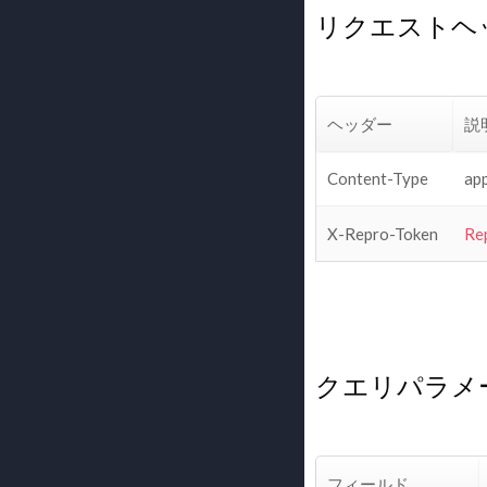
リクエストヘ
ヘッダー
説
Content-Type
ap
X-Repro-Token
Re
クエリパラメ
フィールド