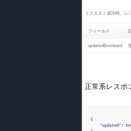
リクエスト成功時、レ
フィールド
updated(boolean)
正常系レスポ
{
"updated"
:
tr