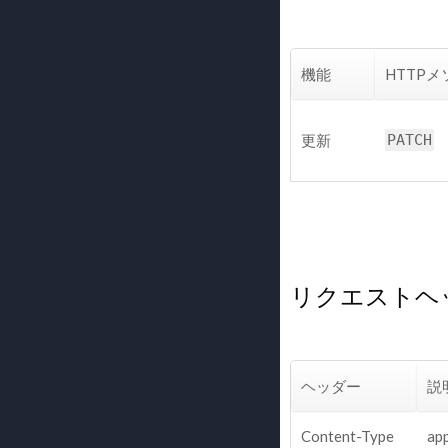
機能
HTTP
更新
PATCH
リクエストヘ
ヘッダー
説
Content-Type
ap