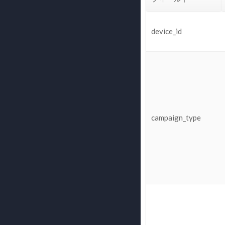
device_id
campaign_type