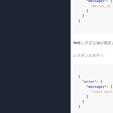
"messages"
:
[
"device_id 
]
}
}
limit
に不正な値が指定
レスポンスボディ:
{
"error"
:
{
"messages"
:
[
"limit must
]
}
}