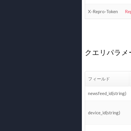
X-Repro-Token
Re
クエリパラメ
フィールド
newsfeed_id(string)
device_id(string)