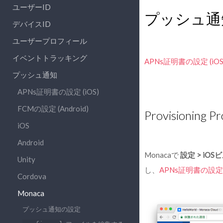
ユーザーID
プッシュ通
デバイスID
ユーザープロフィール
イベントトラッキング
APNs証明書の設定 (iOS
プッシュ通知
APNs証明書の設定 (iOS)
FCMの設定 (Android)
Provisioni
iOS
Android
Monacaで
設定 > iOS
Unity
し、
APNs証明書の設定 (
Cordova
Monaca
プッシュ通知の設定