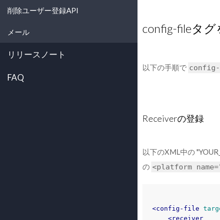
削除ユーザー登録API
config-fil
メール
リリースノート
以下の手順で
config-
FAQ
Receiverの登録
以下のXML中の "YOUR
の
<platform
name=
<config-file
targ
<receiver