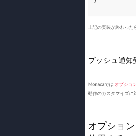
}
上記の実装が終わった
プッシュ通知
Monacaでは
オプショ
動作のカスタマイズに
オプション