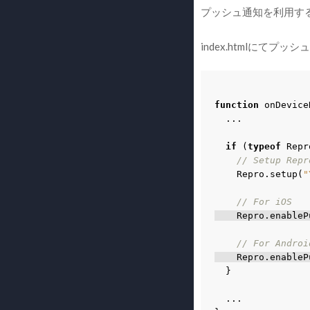
プッシュ通知を利用するため
index.htmlにてプ
function
onDevice
...
if
(
typeof
Repr
// Setup Repr
Repro
.
setup
(
"
// For iOS
Repro
.
enableP
// For Androi
Repro
.
enableP
}
...