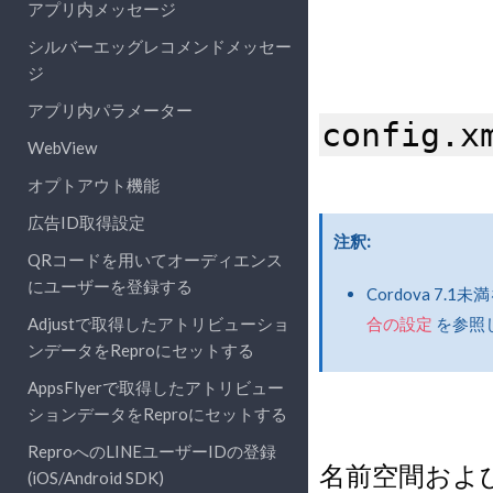
アプリ内メッセージ
シルバーエッグレコメンドメッセー
ジ
アプリ内パラメーター
config.x
WebView
オプトアウト機能
広告ID取得設定
注釈
QRコードを用いてオーディエンス
にユーザーを登録する
Cordova 7
Adjustで取得したアトリビューショ
合の設定
を参照
ンデータをReproにセットする
AppsFlyerで取得したアトリビュー
ションデータをReproにセットする
ReproへのLINEユーザーIDの登録
名前空間およ
(iOS/Android SDK)