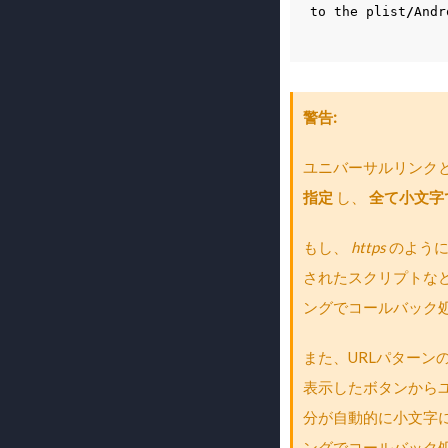
to
the
plist
/
Andr
警告
ユニバーサルリンク
指定
し、
全て小文字
もし、
https
のように
されたスクリプトな
ングでコールバック
また、URLパターン
表示したボタンから
分が自動的に小文字
ングでコールバック