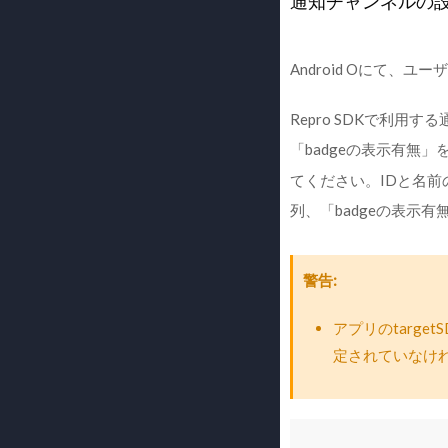
通知チャンネルの
Android Oにて
Repro SDKで利
「badgeの表示有無」を以
てください。IDと名
列、「badgeの表示有
警告
アプリのtarget
定されていなけれ