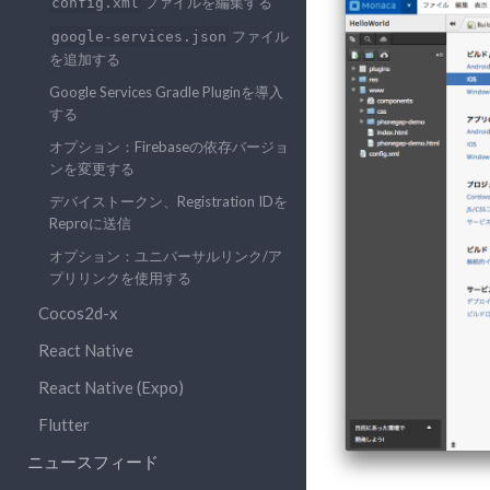
ファイルを編集する
config.xml
ファイル
google-services.json
を追加する
Google Services Gradle Pluginを導入
する
オプション：Firebaseの依存バージョ
ンを変更する
デバイストークン、Registration IDを
Reproに送信
オプション：ユニバーサルリンク/ア
プリリンクを使用する
Cocos2d-x
React Native
React Native (Expo)
Flutter
ニュースフィード