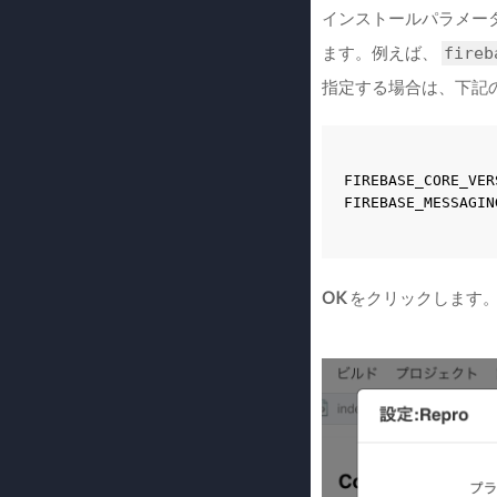
インストールパラメー
ます。例えば、
fireb
指定する場合は、下記
FIREBASE_CORE_VER
OK
をクリックします