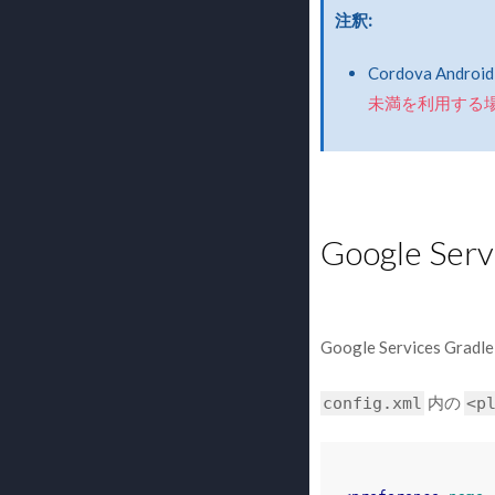
注釈
Cordova A
未満を利用する
Google Se
Google Services Gr
内の
config.xml
<p