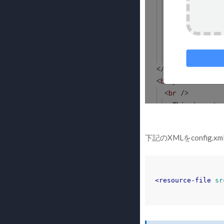
下記のXMLをconfig.x
<resource-file
sr