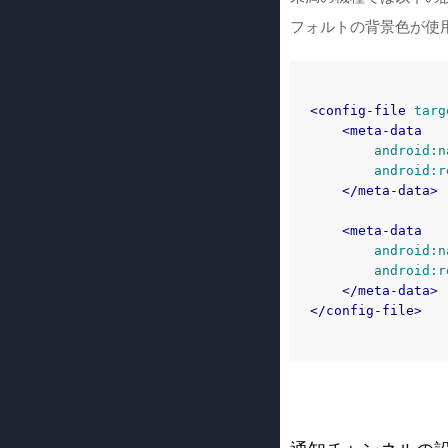
フォルトの背景色が使
<config-file
targ
<meta-data
android:n
android:r
</meta-data>
<meta-data
android:n
android:r
</meta-data>
</config-file>