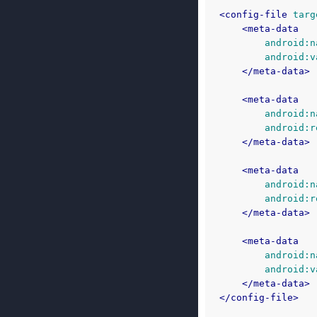
<config-file
targ
<meta-data
android:n
android:v
</meta-data>
<meta-data
android:n
android:r
</meta-data>
<meta-data
android:n
android:r
</meta-data>
<meta-data
android:n
android:v
</meta-data>
</config-file>