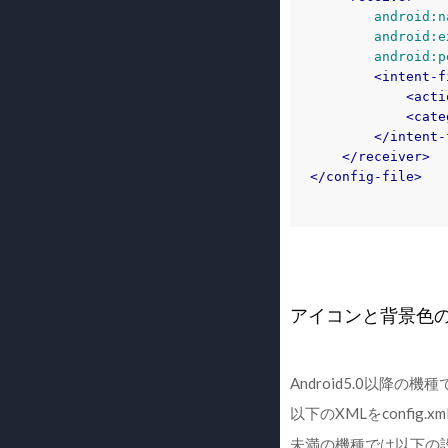
android:n
android:e
android:p
<intent-f
<acti
<cate
</intent-
</receiver>
</config-file>
アイコンと背景色
Android5.0以
以下のXMLをconfig.x
未満の機種では以下の