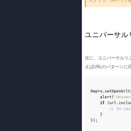
ユニバーサル
次に、ユニバーサルリ
えばURLのパターン
Repro
.
setOpenUrlC
alert
(
'Univer
if
(
url
.
inclu
// In cas
}
});