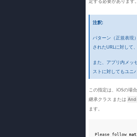
定する必要があります
注釈
パターン（正規表現
されたURLに対して
また、アプリ内メッ
ストに対してもユニ
この指定は、iOSの場
継承クラス または
And
ます。
Please
follow
nat