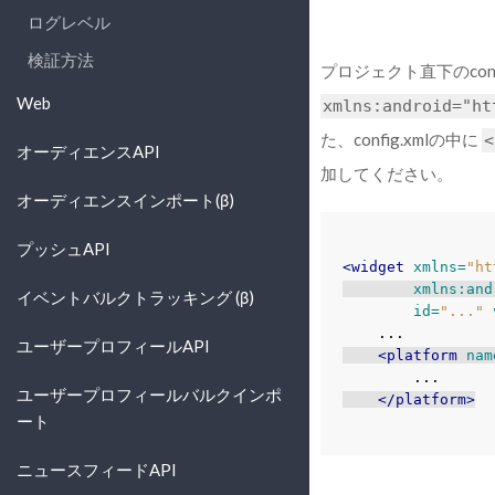
ログレベル
検証方法
プロジェクト直下のconf
Web
xmlns:android="ht
た、config.xmlの中に
<
オーディエンスAPI
加してください。
オーディエンスインポート(β)
プッシュAPI
<widget
xmlns=
"ht
xmlns:and
イベントバルクトラッキング (β)
id=
"..."
ユーザープロフィールAPI
<platform
nam
ユーザープロフィールバルクインポ
</platform>
ート
ニュースフィードAPI