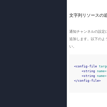
文字列リソースの
通知チャンネルの設定
追加します。以下のようにc
い。
<config-file
targ
<string
name=
<string
name=
</config-file>