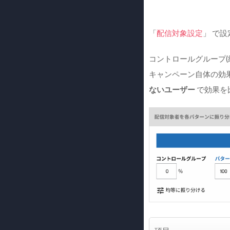
「
配信対象設定
」 で
コントロールグループ(
キャンペーン自体の効
ないユーザー
で効果を