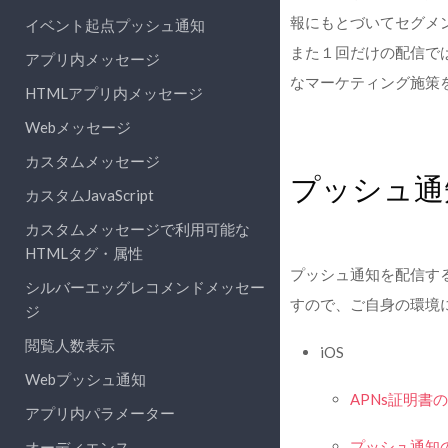
報にもとづいてセグメ
イベント起点プッシュ通知
また１回だけの配信で
アプリ内メッセージ
なマーケティング施策
HTMLアプリ内メッセージ
Webメッセージ
カスタムメッセージ
プッシュ通
カスタムJavaScript
カスタムメッセージで利用可能な
HTMLタグ・属性
プッシュ通知を配信す
シルバーエッグレコメンドメッセー
すので、ご自身の環境
ジ
閲覧人数表示
iOS
Webプッシュ通知
APNs証明書の設
アプリ内パラメーター
プッシュ通知
オーディエンス