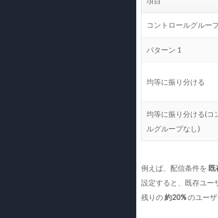
項目
コントロールグルー
パターン 1
均等に振り分ける
均等に振り分ける(コ
ルグループなし)
例えば、配信条件を
既
設定すると、既存ユー
残りの
約20%
のユーザ