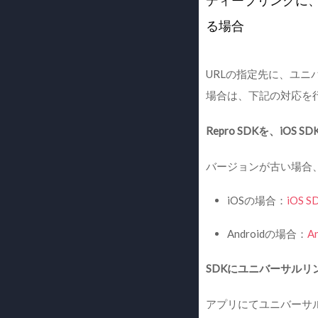
ディープリンクに、
る場合
URLの指定先に、ユニバ
場合は、下記の対応を
Repro SDKを、iOS SD
バージョンが古い場合
iOSの場合：
iOS 
Androidの場合：
A
SDKにユニバーサルリ
アプリにてユニバーサ