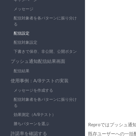
メッセージ
配信対象者を各パターンに振り分け
る
配信設定
配信対象設定
下書きで保存、非公開、公開ボタン
プッシュ通知配信結果画面
配信結果
使用事例：A/Bテストの実装
メッセージを作成する
配信対象者を各パターンに振り分け
る
効果測定（A/Bテスト）
勝ちパターンを選ぶ
Reproではプッシュ
許諾率を確認する
既存ユーザーへの一括