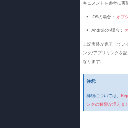
キュメントを参考に実
iOSの場合：
オプ
Androidの場合：
上記実装が完了してい
ンク/アプリリンクを
なります。
注釈
詳細については、
R
ンクの種類が増えま