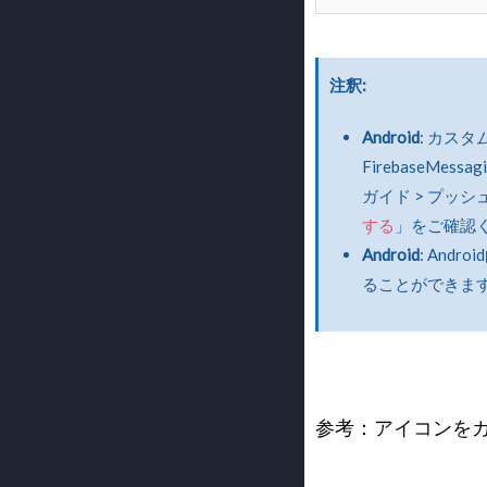
注釈
Android
: カス
FirebaseMes
ガイド > プッシュ
する
」をご確認
Android
: Andro
ることができま
参考：アイコンを