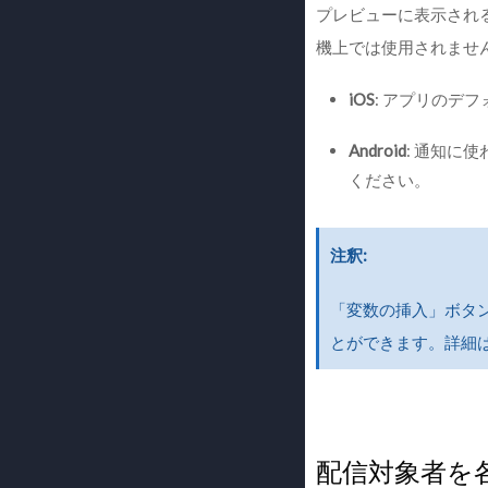
プレビューに表示されるア
機上では使用されませ
iOS
: アプリのデ
Android
: 通知に
ください。
注釈
「変数の挿入」ボタン
とができます。詳細
配信対象者を