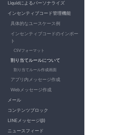
Liquidによるパーソナライズ
インセンティブコード管理機能
具体的なユースケース例
インセンティブコードのインポー
ト
CSVフォーマット
割り当てルールについて
割り当てルール作成画面
アプリ内メッセージ作成
Webメッセージ作成
メール
コンテンツブロック
LINEメッセージ(β)
ニュースフィード