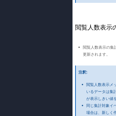
閲覧人数表示
閲覧人数表示の集
更新されます。
注釈
閲覧人数表示メ
いるデータは集
が表示しきい値
同じ集計対象イ
場合は、新しく