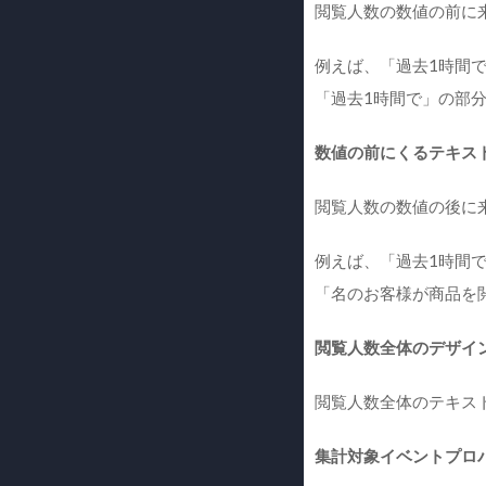
閲覧人数の数値の前に
例えば、「過去1時間
「過去1時間で」の部
数値の前にくるテキス
閲覧人数の数値の後に
例えば、「過去1時間
「名のお客様が商品を
閲覧人数全体のデザイ
閲覧人数全体のテキス
集計対象イベントプロ