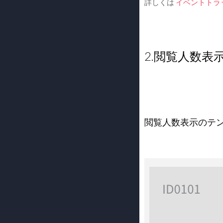
詳しくは
イベントトラ
2.閲覧人数
閲覧人数表示のテ