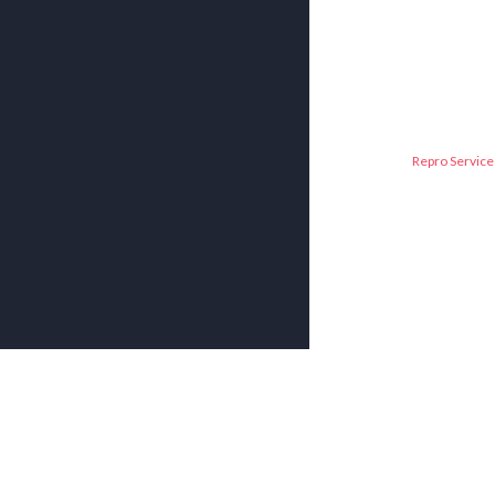
Repro Service 