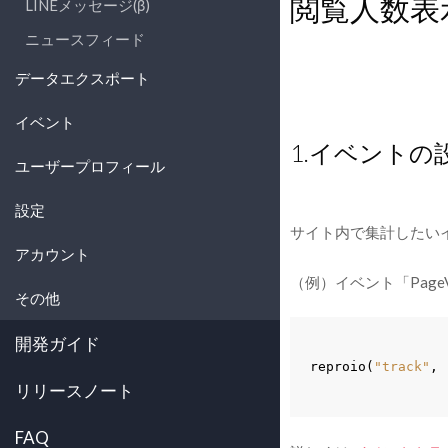
閲覧人数表
LINEメッセージ(β)
ニュースフィード
データエクスポート
イベント
1.イベントの
ユーザープロフィール
設定
サイト内で集計したい
アカウント
（例）イベント「Page
その他
開発ガイド
reproio
(
"track"
,
リリースノート
FAQ