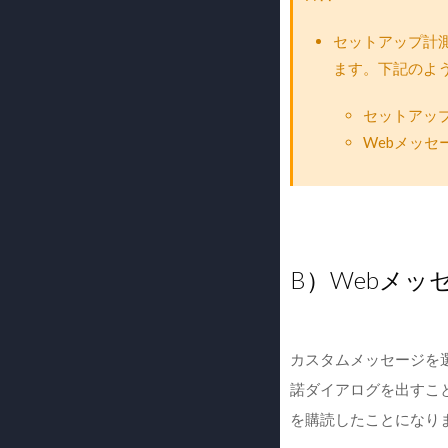
セットアップ計
ます。下記のよ
セットアッ
Webメッ
B）Webメッ
カスタムメッセージを選択
諾ダイアログを出すこ
を購読したことになり