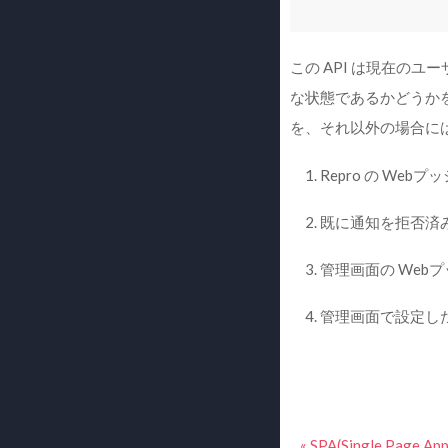
この API は現在の
な状態であるかどうか
を、それ以外の場合に
Repro の W
既に通知を拒否済み
管理画面の Webプ
管理画面で設定した 
« SPA(Single Page