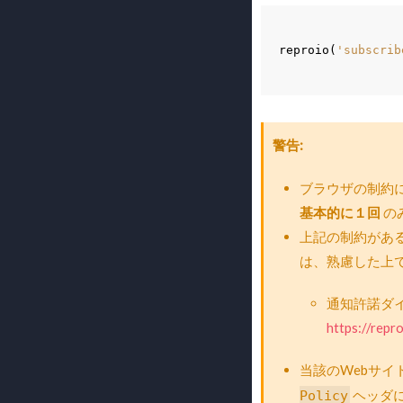
reproio
(
'subscrib
警告
ブラウザの制約
基本的に１回
の
上記の制約があ
は、熟慮した上
通知許諾ダ
https://repr
当該のWebサイトで
ヘッダ
Policy