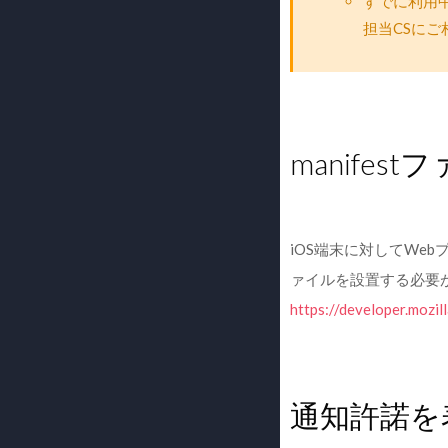
すでに利用中
担当CSにご
manife
iOS端末に対してWebプ
ァイルを設置する必要が
https://developer.mozi
通知許諾を