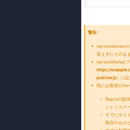
警告
ServiceWo
変えずにそのま
ServiceWo
https://example.
push/sw.js
）に設
既にお客様がSer
Reproの提供する
ントリスナ
すでにサイトで
既存のもの