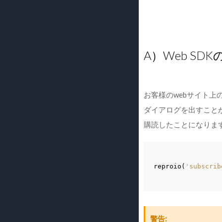
A）Web SDK
お客様のwebサイト上
ダイアログを出すこと
購読したことになりま
reproio
(
'subscrib
警告