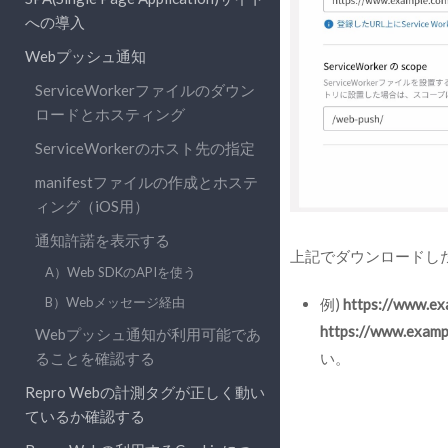
への導入
Webプッシュ通知
ServiceWorkerファイルのダウン
ロードとホスティング
ServiceWorkerのホスト先の指定
manifestファイルの作成とホステ
ィング（iOS用）
通知許諾を表示する
上記でダウンロードし
A）Web SDKのAPIを使う
B）Webメッセージ経由
例)
https://www.ex
https://www.examp
Webプッシュ通知が利用可能であ
い。
ることを確認する
Repro Webの計測タグが正しく動い
ているか確認する