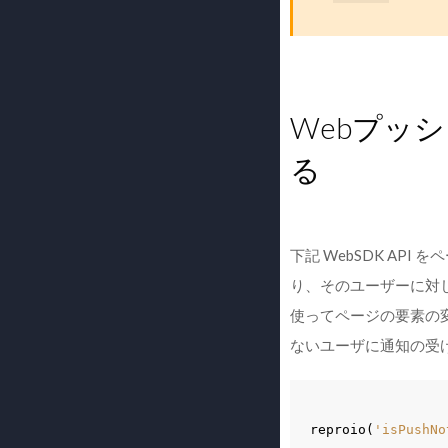
Webプッ
る
下記 WebSDK API
り、そのユーザーに対し
使ってページの要素の
ないユーザに通知の受
reproio
(
'isPushNo