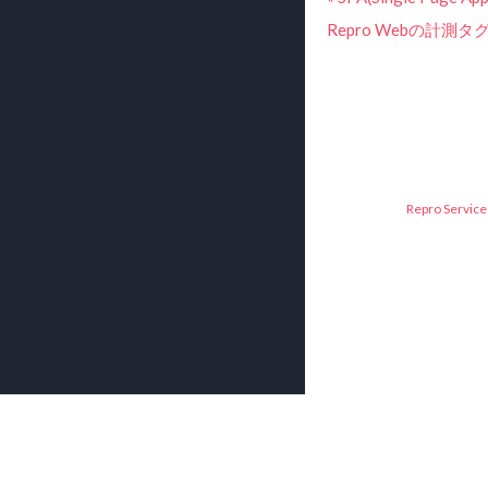
Repro Webの計測
Repro Service 